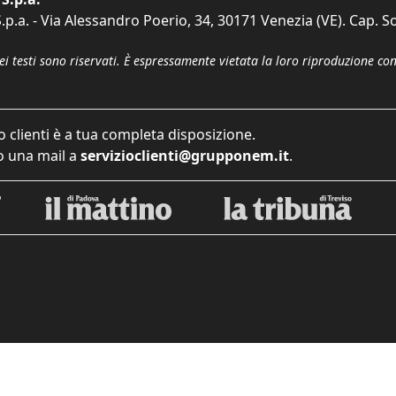
p.a. - Via Alessandro Poerio, 34, 30171 Venezia (VE). Cap. So
dei testi sono riservati. È espressamente vietata la loro riproduzione co
o clienti è a tua completa disposizione.
 una mail a
servizioclienti@grupponem.it
.
iva sulla raccolta
Le tue preferenze relative alla priva