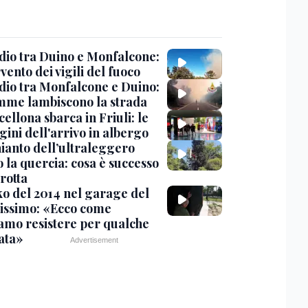
dio tra Duino e Monfalcone:
rvento dei vigili del fuoco
dio tra Monfalcone e Duino:
amme lambiscono la strada
cellona sbarca in Friuli: le
ini dell'arrivo in albergo
hianto dell’ultraleggero
 la quercia: cosa è successo
rotta
nko del 2014 nel garage del
issimo: «Ecco come
amo resistere per qualche
ata»