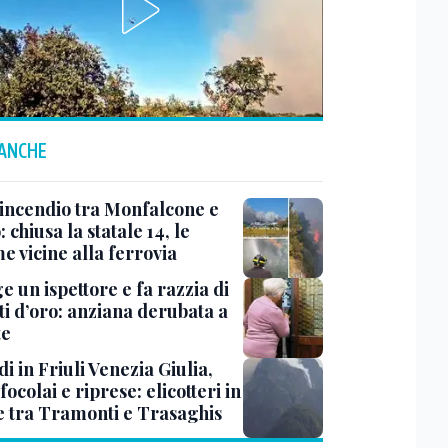
 ANCHE
 incendio tra Monfalcone e
 chiusa la statale 14, le
e vicine alla ferrovia
ge un ispettore e fa razzia di
ti d’oro: anziana derubata a
te
i in Friuli Venezia Giulia,
focolai e riprese: elicotteri in
e tra Tramonti e Trasaghis