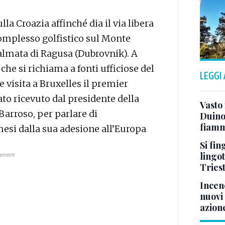
la Croazia affinché dia il via libera
complesso golfistico sul Monte
 dalmata di Ragusa (Dubrovnik). A
che si richiama a fonti ufficiose del
LEGGI
 visita a Bruxelles il premier
ato ricevuto dal presidente della
Vasto
arroso, per parlare di
Duino:
fiamm
esi dalla sua adesione all’Europa
Si fin
lingot
Tries
Incend
nuovi 
azion