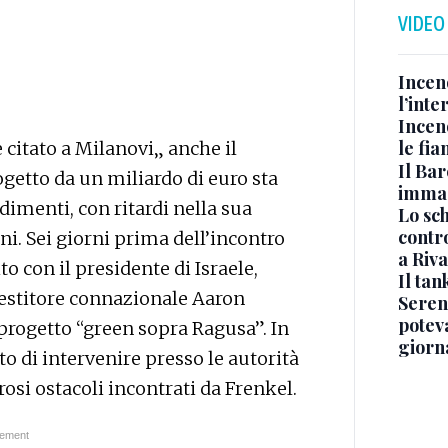
VIDEO
Incen
l’inte
Incen
le fi
 citato a Milanovi„ anche il
Il Bar
getto da un miliardo di euro sta
immag
imenti, con ritardi nella sua
Lo sc
contro
ni. Sei giorni prima dell’incontro
a Riva
o con il presidente di Israele,
Il ta
estitore connazionale Aaron
Seren
potev
 progetto “green sopra Ragusa”. In
giorn
to di intervenire presso le autorità
osi ostacoli incontrati da Frenkel.