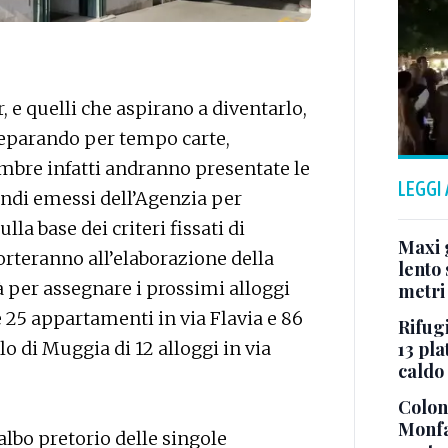
r, e quelli che aspirano a diventarlo,
reparando per tempo carte,
mbre infatti andranno presentate le
LEGGI
ndi emessi dell’Agenzia per
ulla base dei criteri fissati di
Maxi g
orteranno all’elaborazione della
lento 
rà per assegnare i prossimi alloggi
metri
te 25 appartamenti in via Flavia e 86
Rifugi
13 pla
o di Muggia di 12 alloggi in via
caldo
Colonn
Monfa
’albo pretorio delle singole