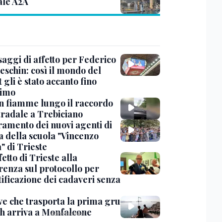
ale A2A
saggi di affetto per Federico
eschin: così il mondo del
 gli è stato accanto fino
timo
in fiamme lungo il raccordo
tradale a Trebiciano
uramento dei nuovi agenti di
a della scuola "Vincenzo
" di Trieste
fetto di Trieste alla
renza sul protocollo per
tificazione dei cadaveri senza
ve che trasporta la prima gru
th arriva a Monfalcone