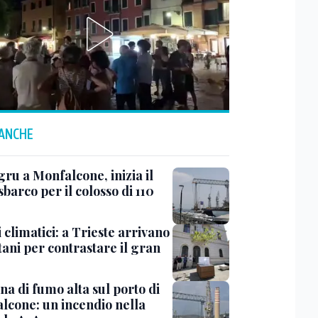
 ANCHE
ru a Monfalcone, inizia il
sbarco per il colosso di 110
 climatici: a Trieste arrivano
tani per contrastare il gran
a di fumo alta sul porto di
lcone: un incendio nella