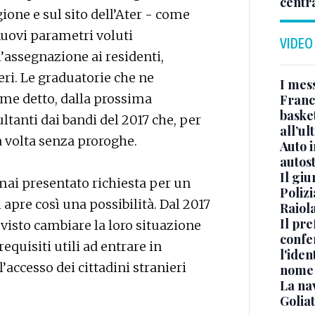
centr
one e sul sito dell’Ater - come
nuovi parametri voluti
VIDEO
l’assegnazione ai residenti,
eri. Le graduatorie che ne
I mes
ome detto, dalla prossima
Franc
basket
ltanti dai bandi del 2017 che, per
all’ul
 volta senza proroghe.
Auto 
autos
Il gi
mai presentato richiesta per un
Polizi
 apre così una possibilità. Dal 2017
Raiola
Il pre
visto cambiare la loro situazione
confe
equisiti utili ad entrare in
l'iden
ll’accesso dei cittadini stranieri
nome
La na
Golia