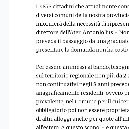
I 3.873 cittadini che attualmente sono
diversi comuni della nostra provincia
informerà della necessità di riprese
direttore dell’Ater,
Antonio Ius
-. No
preveda il passaggio da una graduato
presentare la domanda non ha costi»
Per essere ammessi al bando, bisogn
sul territorio regionale non più da 2
non continuativi negli 8 anni precede
anagraficamente residenti, ovvero pre
prevalente, nel Comune per il cui terr
obbligatorio poi non essere proprieta
di altri alloggi anche per quote all’i
all’estero. A questo scopo, - e questa