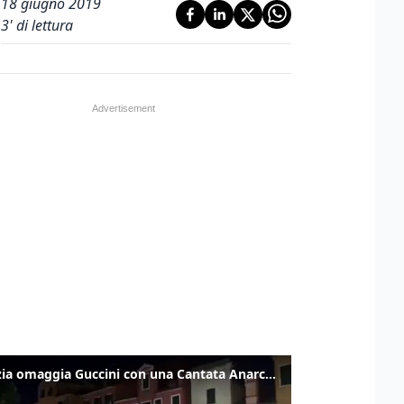
18 giugno 2019
3
' di lettura
Venezia omaggia Guccini con una Cantata Anarchica in campo Santa Margherita