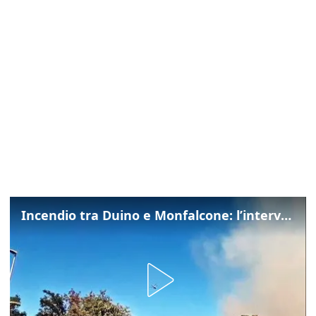
Incendio tra Duino e Monfalcone: l’intervento dei vigili del fuoco