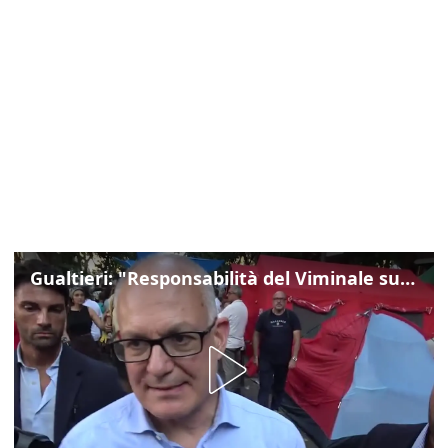
Gualtieri: "Responsabilità del Viminale su Spin Time? La posizione dei partiti è nota"