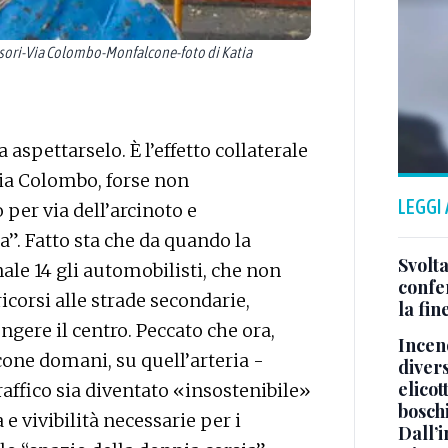
ori-Via Colombo-Monfalcone-foto di Katia
a aspettarselo. È l’effetto collaterale
 via Colombo, forse non
LEGGI
 per via dell’arcinoto e
a”. Fatto sta che da quando la
Svolta
nale 14 gli automobilisti, che non
confer
corsi alle strade secondarie,
la fin
gere il centro. Peccato che ora,
Incend
one domani, su quell’arteria -
divers
elicot
traffico sia diventato «insostenibile»
bosch
 e vivibilità necessarie per i
Dall’