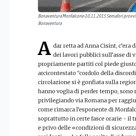
Bonaventura Monfalcone-10.11.2015 Semafori provvis
Bonaventura
A
dar retta ad Anna Cisint, c’era d
dei lavori pubblici sull’asse di
propriamente partiti col piede giusto
arcicontestato “cordolo della discordi
circolazione si è gonfiata sulla regio
hanno voglia di perder tempo, sono ri
privilegiando via Romana per raggiun
come rimarca l’esponente di Monfalc
soprattutto in certe fasce orarie - il 
e privo delle «condizioni di sicurezza