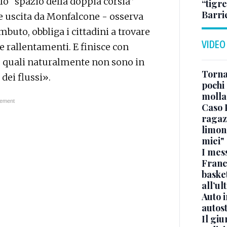
e lo “spazio della doppia corsia”
“tigre
Barri
a e uscita da Monfalcone - osserva
mbuto, obbliga i cittadini a trovare
VIDEO
e rallentamenti. E finisce con
le quali naturalmente non sono in
Torna
dei flussi».
pochi 
molla
Caso 
ragaz
limona
miei"
I mes
Franc
basket
all’ul
Auto 
autos
Il gi