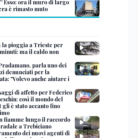
” Esso: ora il muro di largo
era è rimasto muto
 la pioggia a Trieste per
minuti: ma il caldo non
Pradamano, parla uno dei
zi denunciati per la
ta: "Volevo anche aiutare i
saggi di affetto per Federico
eschin: così il mondo del
 gli è stato accanto fino
timo
in fiamme lungo il raccordo
tradale a Trebiciano
uramento dei nuovi agenti di