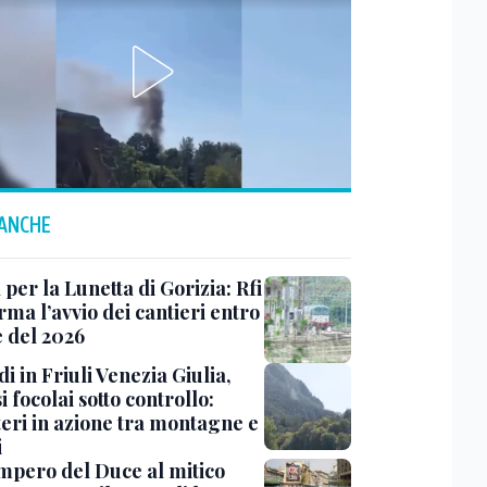
 ANCHE
 per la Lunetta di Gorizia: Rfi
ma l’avvio dei cantieri entro
e del 2026
i in Friuli Venezia Giulia,
i focolai sotto controllo:
teri in azione tra montagne e
i
impero del Duce al mitico