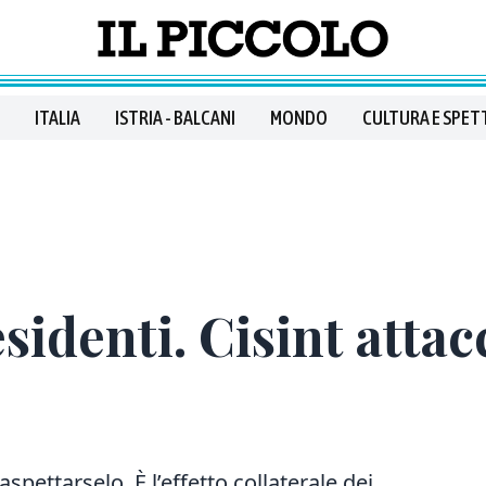
ITALIA
ISTRIA - BALCANI
MONDO
CULTURA E SPET
sidenti. Cisint atta
aspettarselo. È l’effetto collaterale dei