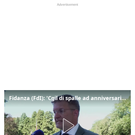
Fidanza (FdI): 'Cgil di spalle ad anniversario Marcinelle mentre La Russa leggeva Mattarella, si vergogni!'