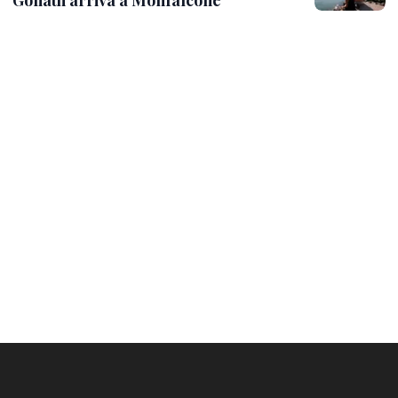
Goliath arriva a Monfalcone