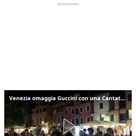
Venezia omaggia Guccini con una Cantata Anarchica in campo Santa Margherita