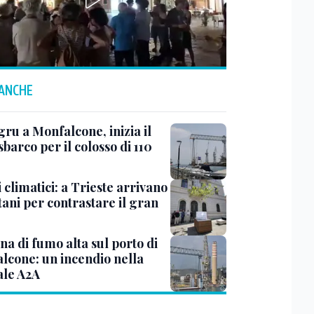
 ANCHE
ru a Monfalcone, inizia il
sbarco per il colosso di 110
 climatici: a Trieste arrivano
tani per contrastare il gran
a di fumo alta sul porto di
lcone: un incendio nella
ale A2A