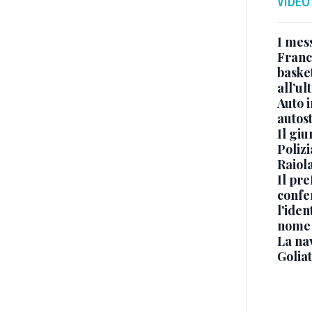
VIDEO
I mes
Franc
basket
all’ul
Auto 
autos
Il gi
Polizi
Raiola
Il pre
confe
l'iden
nome
La na
Golia