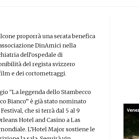
falcone proporrà una serata benefica
l’associazione DinAmici nella
hiatria dell’ospedale di
nibilità del regista svizzero
ilm e dei cortometraggi.
gio “La leggenda dello Stambecco
co Bianco” è già stato nominato
estival, che si terrà dal 5 al 9
Orleans Hotel and Casino a Las
 mondiale. L’Hotel Major sostiene le
sizione la sala. Seguirà vin