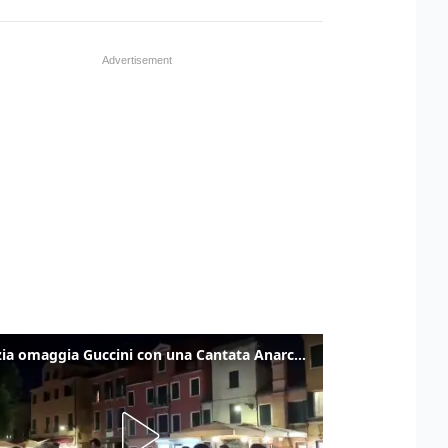
Venezia omaggia Guccini con una Cantata Anarchica in campo Santa Margherita