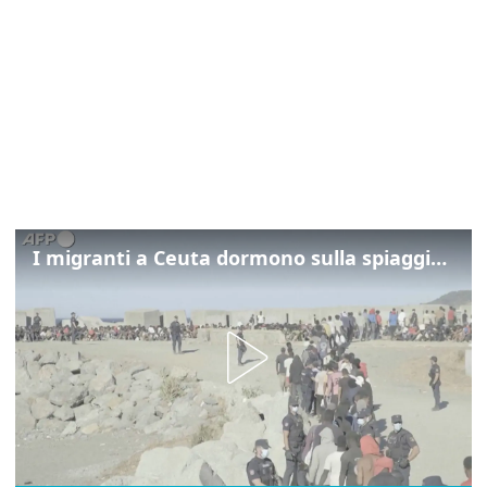
I migranti a Ceuta dormono sulla spiaggia: "Vogliamo entrare in Europa"