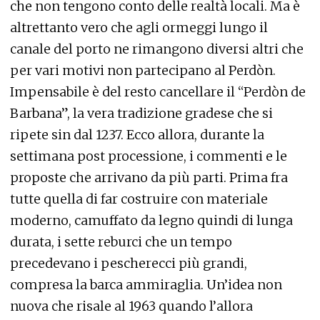
Sono sempre di meno i pescherecci che
partecipano al Perdòn de Barbana. Quest’anno,
al di là delle barche del cosiddetto pre-corteo
dove ha spiccato la goletta Colombo, i veri e
propri pescherecci in corteo sono stati
solamente otto compresa la barca ammiraglia,
la Stella del Mare. Un tempo il corteo di barche