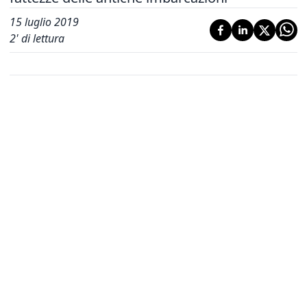
Home
Cronaca
“Reburci” e pescherecci
maranesi per il Perdòn