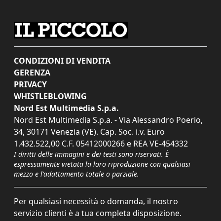
Auto in fiamme lungo il raccordo
autostradale a Trebiciano
Il giuramento dei nuovi agenti di Polizia
della scuola "Vincenzo Raiola" di Trieste
Il prefetto di Trieste alla conferenza sul
protocollo per l'identificazione dei
cadaveri senza nome
La nave che trasporta la prima gru
Goliath arriva a Monfalcone