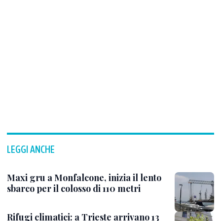
utilizzare anche per altre iniziative. Inoltre, da
un po ’di tempo a questa parte vengono a
vendere il pesce a Grado alcuni pescherecci di
Marano. Molto probabilmente gli armatori dei
pescherecci maranesi parteciperebbero
volentieri al Perdòn.
Tra l’altro, a dimostrazione che per l’edizione
2019 del Perdòn c’erano meno pescherecci,
quest’anno il Comune è stato costretto a
dirottare le autorità sulla motonave Nuova
Cristina. Naturalmente a pagamento per una
spesa, come indicato nella determina
dirigenziale, di 300 euro. —