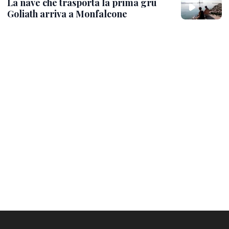
LEGGI ANCHE
Maxi gru a Monfalcone, inizia il lento
sbarco per il colosso di 110 metri
Rifugi climatici: a Trieste arrivano 13
platani per contrastare il gran caldo
Colonna di fumo alta sul porto di
Monfalcone: un incendio nella centrale
A2A
VIDEO
I messaggi di affetto per Federico
Franceschin: così il mondo del basket gli
è stato accanto fino all’ultimo