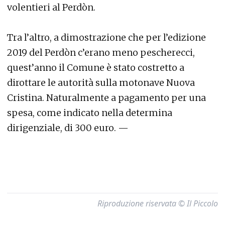
vincitore della regata dei reburci avrebbe l’anno
successivo, come premio, aperto il corteo del
Perdòn. Tante idee poi abbandonate o non
attuate, se non in minima parte e solo
saltuariamente. Anni dopo, quando i
pescherecci del Perdòn incominciavano a
diminuire, l’idea riemerse ancora con una
proposta diversa che vedeva coinvolgere come
sponsor per l’acquisto dei reburci, uno a testa,
gli istituti bancari, il Comune e l’ente turistico.
Oggi se ne riparla nuovamente e qualcuno ha
detto che l’idea è ancora attuabile ma che,
considerato che nelle casse del Comune non
mancano i soldi, potrebbe essere lo stesso
Comune a far costruire tutti i sette reburci da