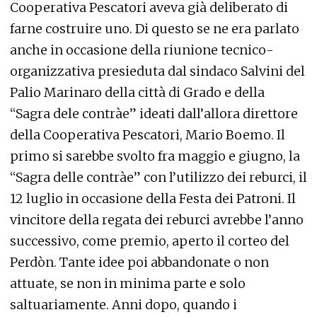
era molto più numeroso. È vero che ci sono
meno pescherecci perché diversi pescatori
hanno riconsegnato la licenza e fatto tagliare le
barche per mancanza di pescato ma
soprattutto per le restrizioni imposte dalla Ue
che non tengono conto delle realtà locali. Ma è
altrettanto vero che agli ormeggi lungo il
canale del porto ne rimangono diversi altri che
per vari motivi non partecipano al Perdòn.
Impensabile è del resto cancellare il “Perdòn de
Barbana”, la vera tradizione gradese che si
ripete sin dal 1237. Ecco allora, durante la
settimana post processione, i commenti e le
proposte che arrivano da più parti. Prima fra
tutte quella di far costruire con materiale