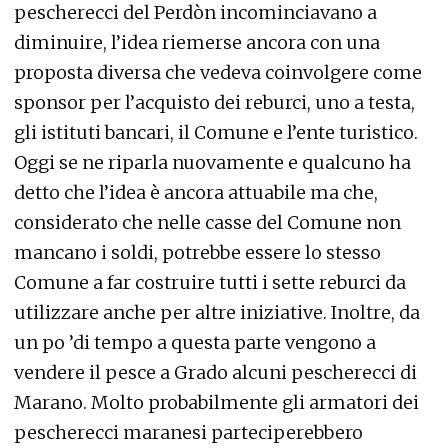
moderno, camuffato da legno quindi di lunga
durata, i sette reburci che un tempo
precedevano i pescherecci più grandi,
compresa la barca ammiraglia. Un’idea non
nuova che risale al 1963 quando l’allora
Cooperativa Pescatori aveva già deliberato di
farne costruire uno. Di questo se ne era parlato
anche in occasione della riunione tecnico-
organizzativa presieduta dal sindaco Salvini del
Palio Marinaro della città di Grado e della
“Sagra dele contràe” ideati dall’allora direttore
della Cooperativa Pescatori, Mario Boemo. Il
primo si sarebbe svolto fra maggio e giugno, la
“Sagra delle contràe” con l’utilizzo dei reburci, il
12 luglio in occasione della Festa dei Patroni. Il