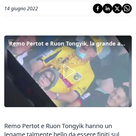
14 giugno 2022
Remo Pertot e Ruon Tongyik, la grande amicizia tra l'esule istriano con Trieste nel cuore e il calciatore
Remo Pertot e Ruon Tongyik hanno un
legame talmente bello da essere finiti sul