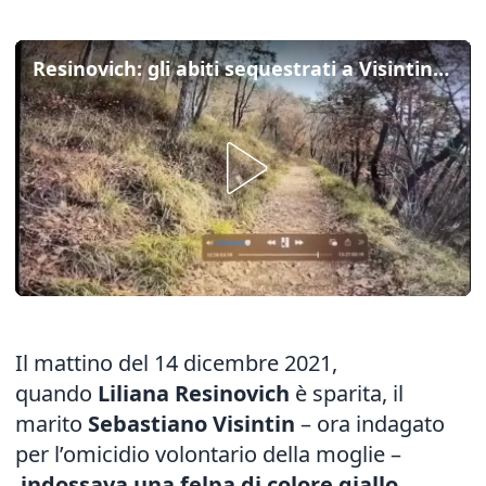
Resinovich: gli abiti sequestrati a Visintin e il video forse decisivo
Il mattino del 14 dicembre 2021,
quando
Liliana Resinovich
è sparita, il
marito
Sebastiano Visintin
– ora indagato
per l’omicidio volontario della moglie –
indossava una felpa di colore giallo