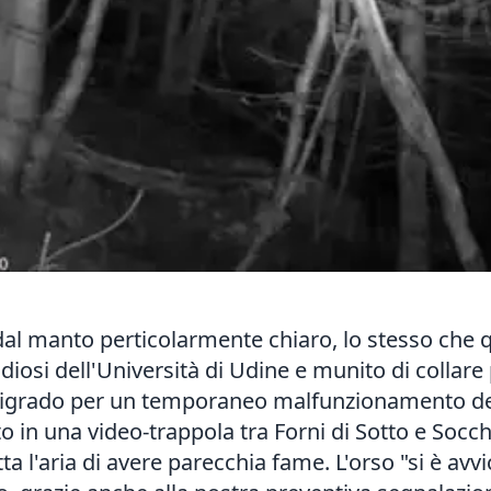
dal manto perticolarmente chiaro, lo stesso che
udiosi dell'Università di Udine e munito di collar
ntigrado per un temporaneo malfunzionamento del 
o in una video-trappola tra Forni di Sotto e Socch
utta l'aria di avere parecchia fame. L'orso "si è av