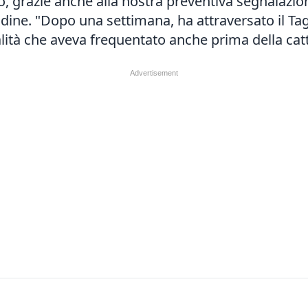
 grazie anche alla nostra preventiva segnalazion
Udine. "Dopo una settimana, ha attraversato il Ta
calità che aveva frequentato anche prima della ca