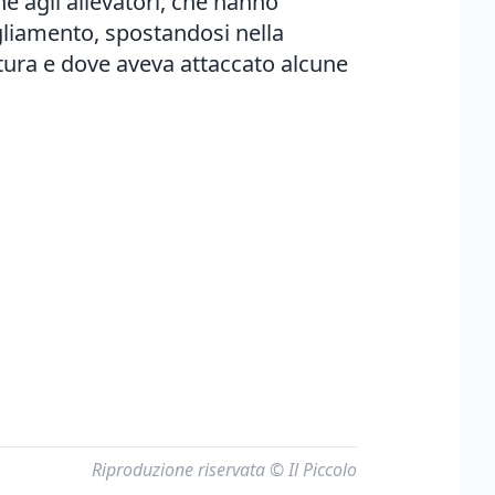
e agli allevatori, che hanno
gliamento, spostandosi nella
ttura e dove aveva attaccato alcune
Riproduzione riservata © Il Piccolo