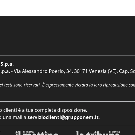
S.p.a.
p.a. - Via Alessandro Poerio, 34, 30171 Venezia (VE). Cap. So
dei testi sono riservati. È espressamente vietata la loro riproduzione co
o clienti è a tua completa disposizione.
 una mail a
servizioclienti@grupponem.it
.