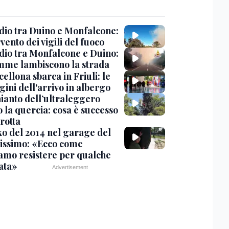
dio tra Duino e Monfalcone:
rvento dei vigili del fuoco
dio tra Monfalcone e Duino:
amme lambiscono la strada
cellona sbarca in Friuli: le
ini dell'arrivo in albergo
hianto dell’ultraleggero
 la quercia: cosa è successo
rotta
nko del 2014 nel garage del
issimo: «Ecco come
amo resistere per qualche
ata»