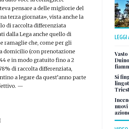
teva pensare a delle migliorie del
una terza giornata», vista anche la
llo di raccolta differenziata
ti dalla Lega anche quello di
LEGGI
lle ramaglie che, come per gli
 a domicilio (con prenotazione
Vasto
 e in modo gratuito fino a 2
Duino:
fiamm
78% di raccolta differenziata,
Si fin
ntino a legare da quest’anno parte
lingot
fettivo. —
Tries
Incend
nuovi 
azion
I