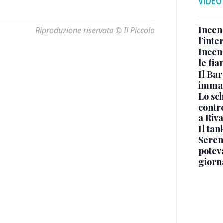
VIDEO
Incen
Riproduzione riservata © Il Piccolo
l’inte
Incen
le fi
Il Bar
immag
Lo sc
contro
a Riva
Il ta
Seren
potev
giorn