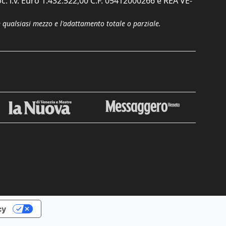
c. i.v. Euro 1.432.522,00 C.F. 05412000266 e REA VE-
n qualsiasi mezzo e l'adattamento totale o parziale.
Chiudi
cy