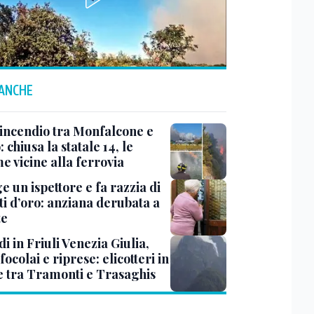
 ANCHE
 incendio tra Monfalcone e
 chiusa la statale 14, le
e vicine alla ferrovia
ge un ispettore e fa razzia di
ti d’oro: anziana derubata a
te
i in Friuli Venezia Giulia,
focolai e riprese: elicotteri in
e tra Tramonti e Trasaghis