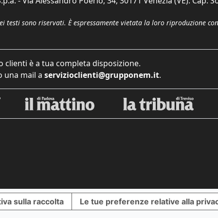
p.a. - Via Alessandro Poerio, 34, 30171 Venezia (VE). Cap. So
dei testi sono riservati. È espressamente vietata la loro riproduzione co
o clienti è a tua completa disposizione.
 una mail a
servizioclienti@grupponem.it
.
iva sulla raccolta
Le tue preferenze relative alla priva