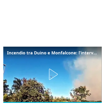
Incendio tra Duino e Monfalcone: l’intervento dei vigili del fuoco