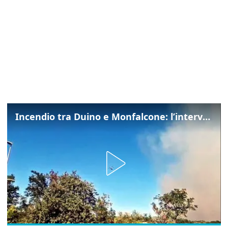
Incendio tra Duino e Monfalcone: l’intervento dei vigili del fuoco