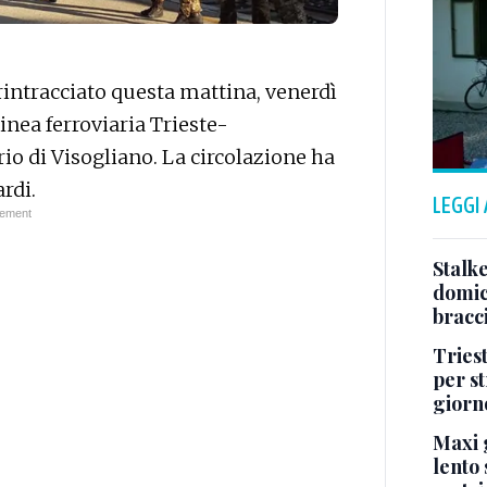
 rintracciato questa mattina, venerdì
inea ferroviaria Trieste-
rio di Visogliano. La circolazione ha
rdi.
LEGGI
Stalke
domici
bracci
Tries
per s
giorn
Maxi g
lento 