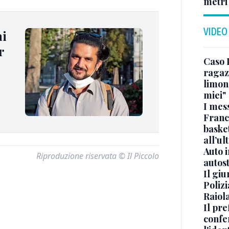
metri
VIDEO
ai
r
Caso 
ragaz
limona
miei"
I mes
Franc
basket
all’ul
Auto 
Riproduzione riservata © Il Piccolo
autos
Il gi
Polizi
Raiola
Il pre
confe