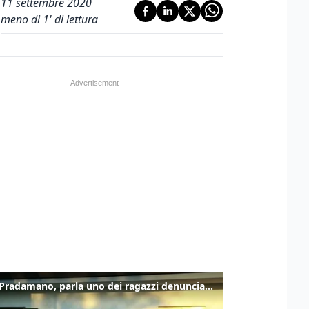
11 settembre 2020
meno di 1' di lettura
Caso Pradamano, parla uno dei ragazzi denunciati per la limonata: "Volevo anche aiutare i miei"