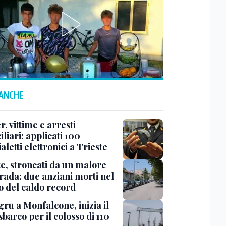
 ANCHE
r, vittime e arresti
liari: applicati 100
aletti elettronici a Trieste
te, stroncati da un malore
trada: due anziani morti nel
o del caldo record
ru a Monfalcone, inizia il
sbarco per il colosso di 110