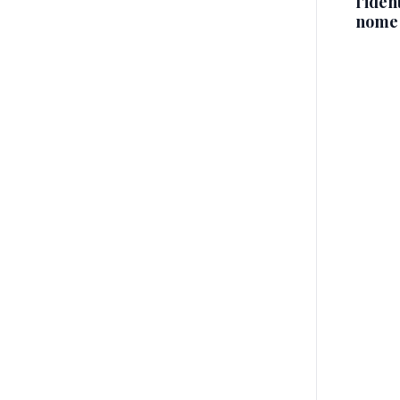
l'iden
nome