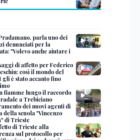
rie
Pradamano, parla uno dei
zi denunciati per la
ta: "Volevo anche aiutare i
saggi di affetto per Federico
eschin: così il mondo del
 gli è stato accanto fino
timo
in fiamme lungo il raccordo
tradale a Trebiciano
uramento dei nuovi agenti di
a della scuola "Vincenzo
" di Trieste
fetto di Trieste alla
renza sul protocollo per