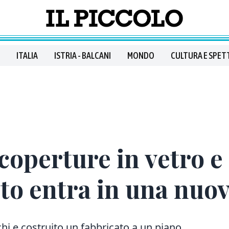
ITALIA
ISTRIA - BALCANI
MONDO
CULTURA E SPET
coperture in vetro e 
to entra in una nuov
chi e costruito un fabbricato a un piano