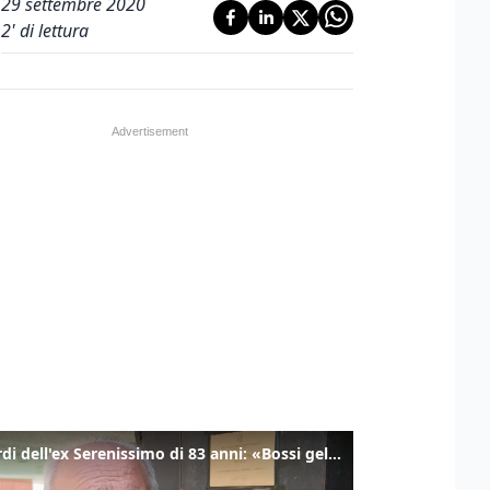
29 settembre 2020
2
' di lettura
I ricordi dell'ex Serenissimo di 83 anni: «Bossi geloso di noi, in carcere mi cantavano l’inno di San Marco»