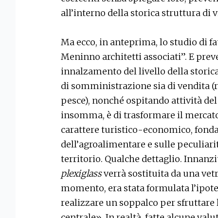
all’interno della storica struttura di 
Ma ecco, in anteprima, lo studio di fat
Meninno architetti associati”. E prev
innalzamento del livello della storic
di somministrazione sia di vendita (ris
pesce), nonché ospitando attività de
insomma, è di trasformare il mercato
carattere turistico-economico, fonda
dell’agroalimentare e sulle peculia
territorio. Qualche dettaglio. Innanzi
plexiglass
verrà sostituita da una vetr
momento, era stata formulata l’ipote
realizzare un soppalco per sfruttare 
centrale». In realtà, fatte alcune val