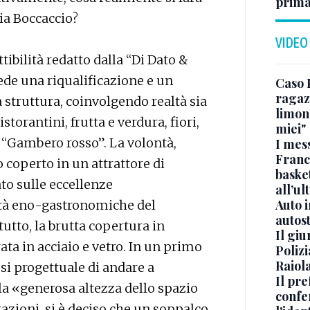
prima
via Boccaccio?
VIDEO
tibilità redatto dalla “Di Dato &
ede una riqualificazione e un
Caso 
ragaz
a struttura, coinvolgendo realtà sia
limona
torantini, frutta e verdura, fiori,
miei"
l “Gambero rosso”. La volontà,
I mes
Franc
 coperto in un attrattore di
basket
to sulle eccellenze
all’ul
Auto 
rità eno-gastronomiche del
autos
tutto, la brutta copertura in
Il gi
ata in acciaio e vetro. In un primo
Polizi
Raiola
si progettuale di andare a
Il pre
la «generosa altezza dello spazio
confe
utazioni, si è deciso che un soppalco