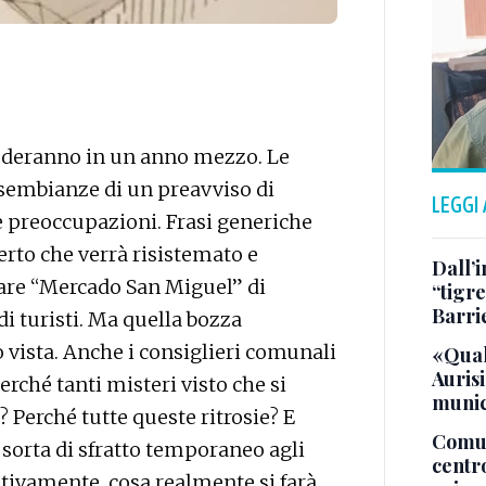
cluderanno in un anno mezzo. Le
 sembianze di un preavviso di
LEGGI
e preoccupazioni. Frasi generiche
erto che verrà risistemato e
Dall’
olare “Mercado San Miguel” di
“tigre
Barri
i turisti. Ma quella bozza
 vista. Anche i consiglieri comunali
«Qual
Aurisi
erché tanti misteri visto che si
munic
? Perché tutte queste ritrosie? E
Comuna
sorta di sfratto temporaneo agli
centr
ntivamente, cosa realmente si farà