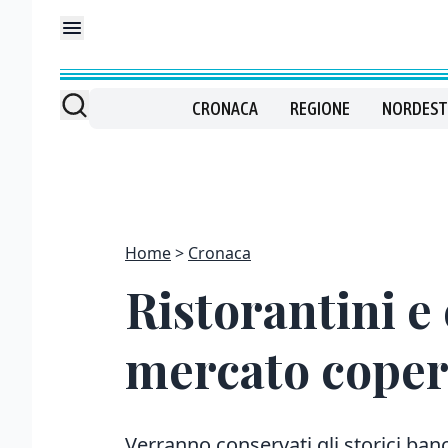
CRONACA
REGIONE
NORDEST
Home
Cronaca
Ristorantini e 
mercato coper
Verranno conservati gli storici ban