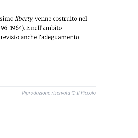
issimo
liberty
, venne costruito nel
896-1964). E nell’ambito
è previsto anche l’adeguamento
Riproduzione riservata © Il Piccolo