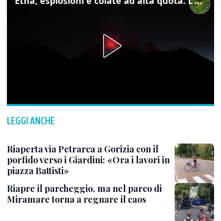
Etna, esplosioni e colate ad alta quota. L'aeroporto di Catania verso la normalità
LEGGI ANCHE
Riaperta via Petrarca a Gorizia con il
porfido verso i Giardini: «Ora i lavori in
piazza Battisti»
Riapre il parcheggio, ma nel parco di
Miramare torna a regnare il caos