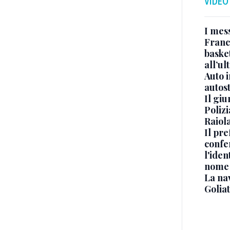
VIDEO
I mes
Franc
basket
all’ul
Auto 
autos
Il gi
Polizi
Raiola
Il pre
confe
l'iden
nome
La na
Golia