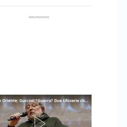
Medio Oriente, Guccini: "Guerra? Due tifoserie che si urlano contro e dimenticano vittime"