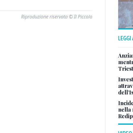
Riproduzione riservata © Il Piccolo
LEGGI
Anzia
mentr
Triest
Inves
attrav
dell’
Incid
nella 
Redipu