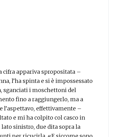
a cifra appariva spropositata –
onna, l’ha spinta e si è impossessato
a, sganciati i moschettoni del
imento fino a raggiungerlo, ma a
 l’aspettavo, effettivamente –
oltato e mi ha colpito col casco in
lato sinistro, due dita sopra la
punti per ricucirla. «E siccome sono