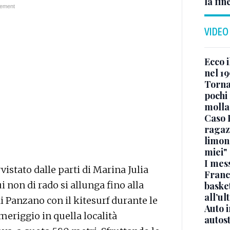
la fin
VIDEO
Ecco i
nel 19
Torna
pochi 
molla
Caso 
ragaz
limona
miei"
I mes
istato dalle parti di Marina Julia
Franc
 non di rado si allunga fino alla
basket
all’ul
i Panzano con il kitesurf durante le
Auto 
meriggio in quella località
autos