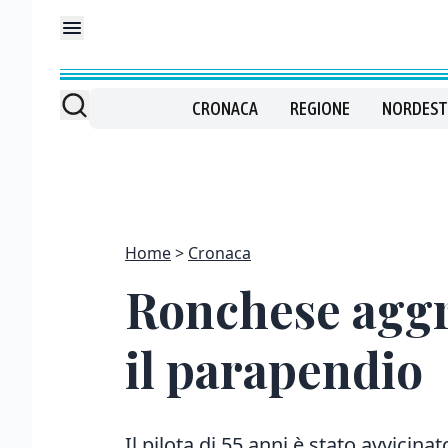
CRONACA
REGIONE
NORDEST
Home
Cronaca
Ronchese aggr
il parapendio
Il pilota di 55 anni è stato avvicin