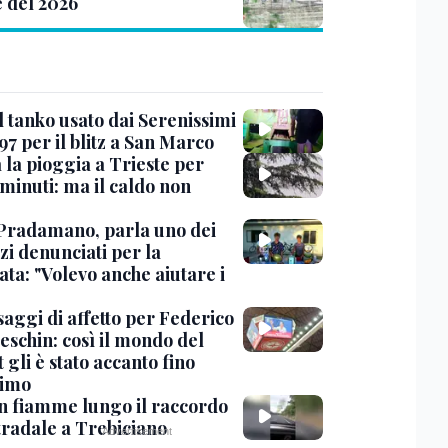
e del 2026
l tanko usato dai Serenissimi
97 per il blitz a San Marco
 la pioggia a Trieste per
minuti: ma il caldo non
Pradamano, parla uno dei
zi denunciati per la
ta: "Volevo anche aiutare i
saggi di affetto per Federico
eschin: così il mondo del
 gli è stato accanto fino
timo
in fiamme lungo il raccordo
tradale a Trebiciano