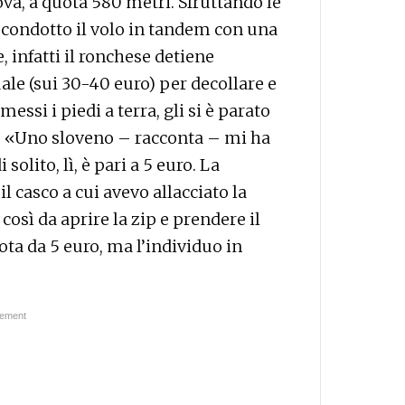
ova, a quota 580 metri. Sfruttando le
 condotto il volo in tandem con una
 infatti il ronchese detiene
e (sui 30-40 euro) per decollare e
messi i piedi a terra, gli si è parato
 «Uno sloveno – racconta – mi ha
solito, lì, è pari a 5 euro. La
l casco a cui avevo allacciato la
così da aprire la zip e prendere il
ta da 5 euro, ma l’individuo in