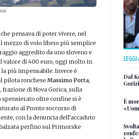
nia
che pensava di poter vivere, nel
il mezzo di volo libero più semplice
erraggio aggredito da uno sloveno e
LEGGI
 valore di 400 euro, oggi molto in
e la più impensabile. Invece è
Dal K
al pilota ronchese
Massimo Porta
,
Goriz
 frazione di Nova Gorica, sulla
 spensierato oltre confine si è
È mor
«Uomo
uturato al Pronto soccorso di
guente, con la denuncia dell’accaduto
Svolta
mbalzata perfino sul Primorske
confer