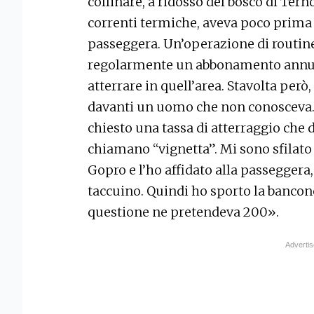
collinare, a ridosso del bosco di Tern
correnti termiche, aveva poco prima
passeggera. Un’operazione di routine,
regolarmente un abbonamento annual
atterrare in quell’area. Stavolta però, 
davanti un uomo che non conosceva.
chiesto una tassa di atterraggio che di 
chiamano “vignetta”. Mi sono sfilato i
Gopro e l’ho affidato alla passeggera, 
taccuino. Quindi ho sporto la bancono
questione ne pretendeva 200».