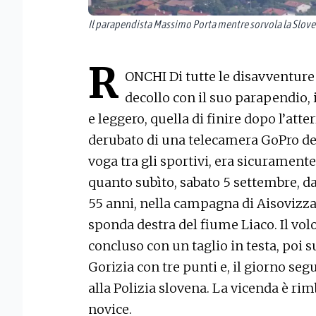
Il parapendista Massimo Porta mentre sorvola la Slove
R
ONCHI Di tutte le disavventure 
decollo con il suo parapendio, 
e leggero, quella di finire dopo l’att
derubato di una telecamera GoPro del
voga tra gli sportivi, era sicurament
quanto subìto, sabato 5 settembre, d
55 anni, nella campagna di Aisovizza,
sponda destra del fiume Liaco. Il volo
concluso con un taglio in testa, poi s
Gorizia con tre punti e, il giorno se
alla Polizia slovena. La vicenda è ri
novice.