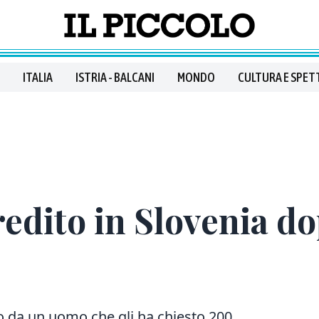
ITALIA
ISTRIA - BALCANI
MONDO
CULTURA E SPET
edito in Slovenia do
ato da un uomo che gli ha chiesto 200