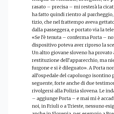
rasato – precisa – mi resterà la cica
ha fatto quindi rientro al parcheggio,
tizio, che nel frattempo aveva gettato
dalla passeggera, e portato via la te
«Se l’è tenuta – conferma Porta – non 
dispositivo poteva aver ripreso la scen
Un altro giovane sloveno ha provato 
restituzione dell’apparecchio, ma ni
furgone e si è dileguato». A Porta non
all’ospedale del capoluogo isontino p
seguente, forte anche di due testimoni
rivolgersi alla Polizia slovena. Le in
– aggiunge Porta – e mai mi è accad
noi, in Friuli o a Trieste, nessuno esi
anche in Slovenia, per esempio a Bre