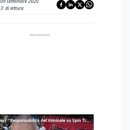
09 settembre 2020
3
' di lettura
Gualtieri: "Responsabilità del Viminale su Spin Time? La posizione dei partiti è nota"