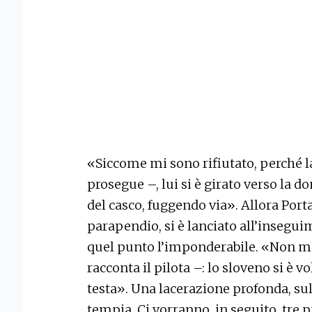
«Siccome mi sono rifiutato, perché l
prosegue –, lui si è girato verso la d
del casco, fuggendo via». Allora Port
parapendio, si è lanciato all’insegu
quel punto l’imponderabile. «Non me
racconta il pilota –: lo sloveno si è v
testa». Una lacerazione profonda, sul 
tempia. Ci vorranno, in seguito, tre 