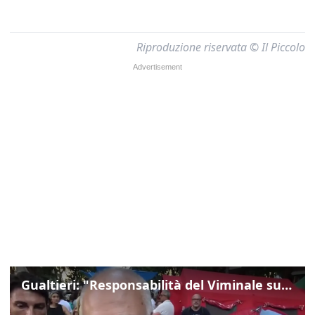
Riproduzione riservata © Il Piccolo
Gualtieri: "Responsabilità del Viminale su Spin Time? La posizione dei partiti è nota"