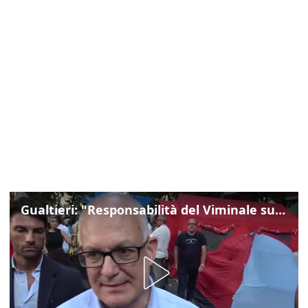
Gualtieri: "Responsabilità del Viminale su Spin Time? La posizione dei partiti è nota"