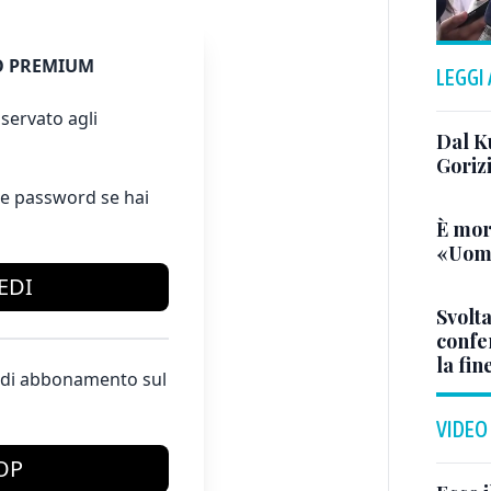
 PREMIUM
LEGGI
servato agli
Dal K
Goriz
e password se hai
È mor
«Uomo
EDI
Svolta
confer
la fin
te di abbonamento sul
VIDEO
OP