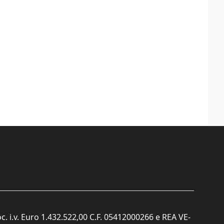
c. i.v. Euro 1.432.522,00 C.F. 05412000266 e REA VE-