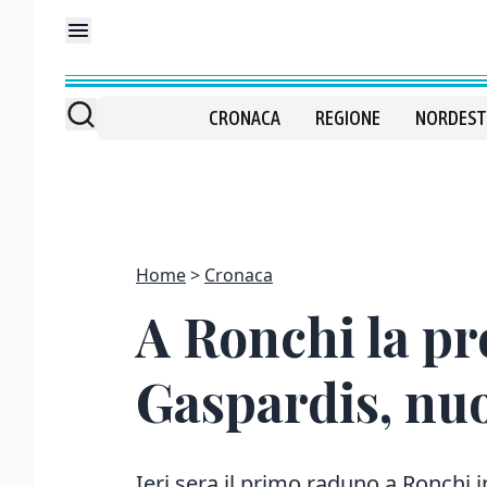
CRONACA
REGIONE
NORDEST
Home
Cronaca
A Ronchi la pro
Gaspardis, nuov
Ieri sera il primo raduno a Ronchi i