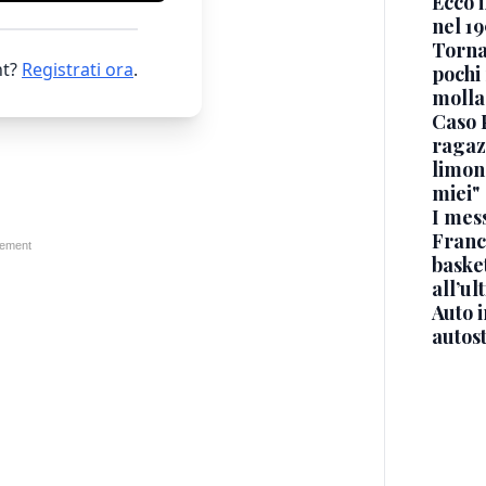
Ecco i
nel 19
Torna
t?
Registrati ora
.
pochi 
molla
Caso 
ragaz
limona
miei"
I mes
Franc
basket
all’ul
Auto 
autos