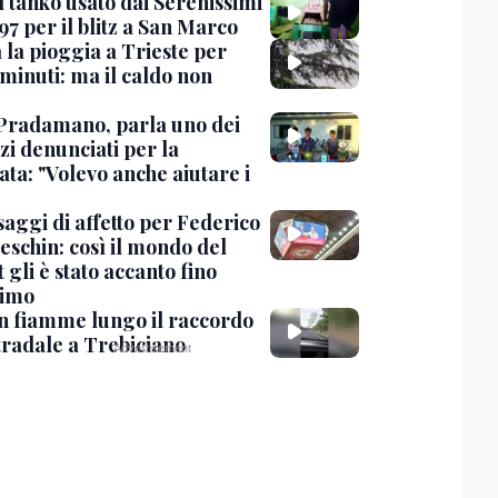
l tanko usato dai Serenissimi
97 per il blitz a San Marco
 la pioggia a Trieste per
minuti: ma il caldo non
Pradamano, parla uno dei
zi denunciati per la
ta: "Volevo anche aiutare i
saggi di affetto per Federico
eschin: così il mondo del
 gli è stato accanto fino
timo
in fiamme lungo il raccordo
tradale a Trebiciano