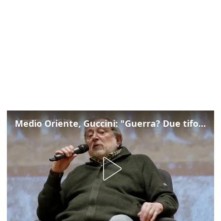
Medio Oriente, Guccini: "Guerra? Due tifoserie che si urlano contro e dimenticano vittime"