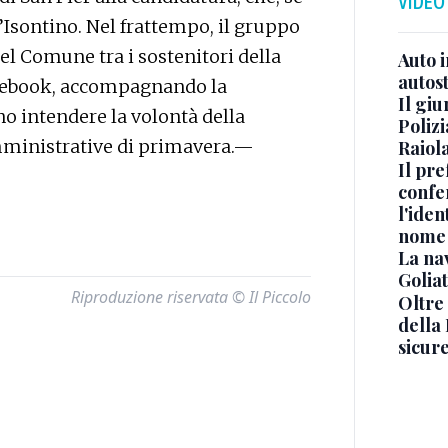
VIDEO
l’Isontino. Nel frattempo, il gruppo
del Comune tra i sostenitori della
Auto 
autos
acebook, accompagnando la
Il gi
o intendere la volontà della
Polizi
amministrative di primavera.—
Raiola
Il pre
confe
l'iden
nome
La na
Golia
Riproduzione riservata © Il Piccolo
Oltre
della
sicur