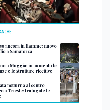
 ANCHE
rso ancora in fiamme: nuovo
dio a Samatorza
mo a Muggia: in aumento le
ze e le strutture ricettive
ata notturna al centro
co a Trieste: trafugate le
e