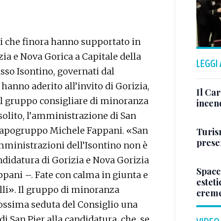
 che finora hanno supportato in
ia e Nova Gorica a Capitale della
LEGGI
Basso Isontino, governati dal
 hanno aderito all’invito di Gorizia,
Il Ca
 il gruppo consigliare di minoranza
incen
olito, l’amministrazione di San
l capogruppo Michele Fappani. «San
Turis
presen
amministrazioni dell’Isontino non è
ndidatura di Gorizia e Nova Gorizia
Spacc
ppani –. Fate con calma in giunta e
esteti
li». Il gruppo di minoranza
crem
ossima seduta del Consiglio una
i San Pier alla candidatura, che, se