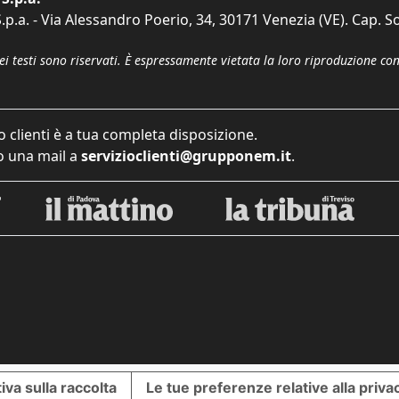
p.a. - Via Alessandro Poerio, 34, 30171 Venezia (VE). Cap. So
dei testi sono riservati. È espressamente vietata la loro riproduzione co
o clienti è a tua completa disposizione.
 una mail a
servizioclienti@grupponem.it
.
iva sulla raccolta
Le tue preferenze relative alla priva