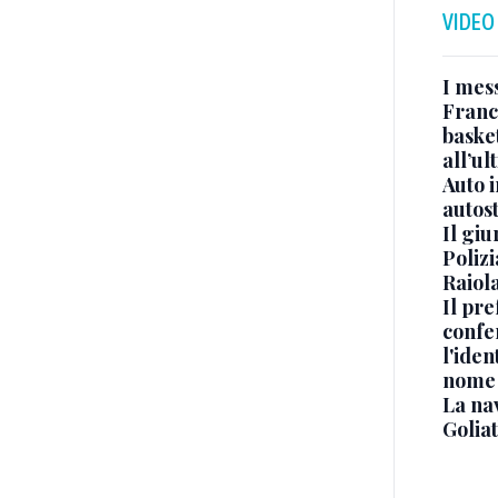
VIDEO
I mes
Franc
basket
all’ul
Auto 
autos
Il gi
Polizi
Raiola
Il pre
confe
l'iden
nome
La na
Golia