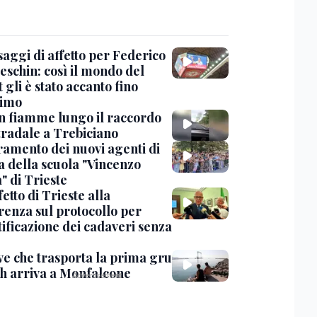
saggi di affetto per Federico
eschin: così il mondo del
 gli è stato accanto fino
timo
in fiamme lungo il raccordo
tradale a Trebiciano
uramento dei nuovi agenti di
a della scuola "Vincenzo
" di Trieste
fetto di Trieste alla
renza sul protocollo per
tificazione dei cadaveri senza
ve che trasporta la prima gru
th arriva a Monfalcone