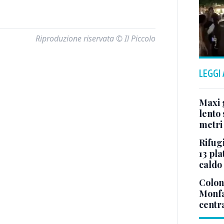
Riproduzione riservata © Il Piccolo
LEGGI
Maxi g
lento 
metri
Rifugi
13 pla
caldo
Colonn
Monfa
centr