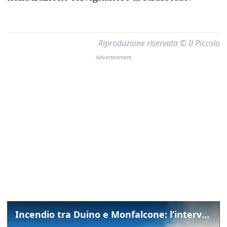
Riproduzione riservata © Il Piccolo
Incendio tra Duino e Monfalcone: l’intervento dei vigili del fuoco