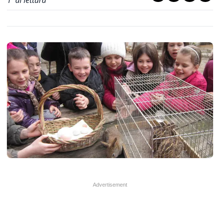
1
' di lettura