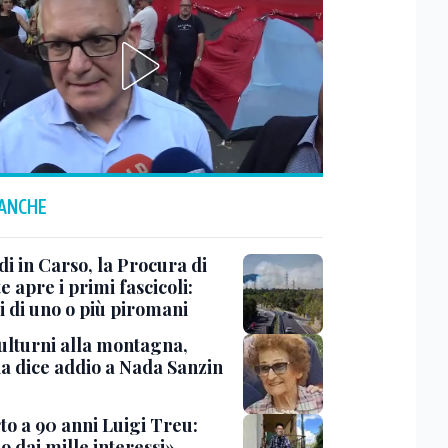
 ANCHE
i in Carso, la Procura di
e apre i primi fascicoli:
i di uno o più piromani
ulturni alla montagna,
ia dice addio a Nada Sanzin
to a 90 anni Luigi Treu:
 dai mille interessi»