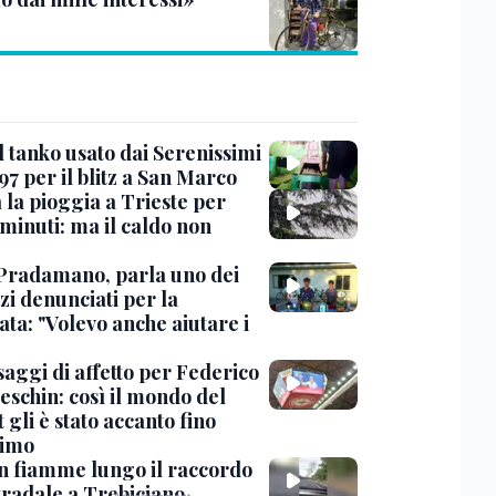
l tanko usato dai Serenissimi
97 per il blitz a San Marco
 la pioggia a Trieste per
minuti: ma il caldo non
Pradamano, parla uno dei
zi denunciati per la
ta: "Volevo anche aiutare i
saggi di affetto per Federico
eschin: così il mondo del
 gli è stato accanto fino
timo
in fiamme lungo il raccordo
tradale a Trebiciano