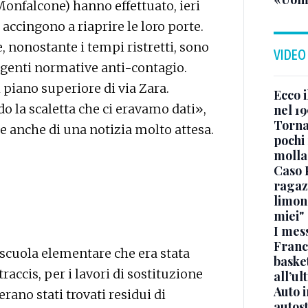
 Monfalcone) hanno effettuato, ieri
i accingono a riaprire le loro porte.
e, nonostante i tempi ristretti, sono
VIDEO
ringenti normative anti-contagio.
 piano superiore di via Zara.
Ecco i
do la scaletta che ci eravamo dati»,
nel 19
Torna
e anche di una notizia molto attesa.
pochi 
molla
Caso 
ragaz
limona
miei"
I mes
Franc
la scuola elementare che era stata
basket
Straccis, per i lavori di sostituzione
all’ul
Auto 
rano stati trovati residui di
autos