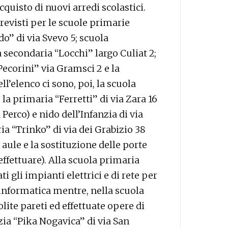
cquisto di nuovi arredi scolastici.
evisti per le scuole primarie
o” di via Svevo 5; scuola
la secondaria “Locchi” largo Culiat 2;
“Pecorini” via Gramsci 2 e la
l’elenco ci sono, poi, la scuola
, la primaria “Ferretti” di via Zara 16
Perco) e nido dell’Infanzia di via
ia “Trinko” di via dei Grabizio 38
aule e la sostituzione delle porte
effettuare). Alla scuola primaria
i gli impianti elettrici e di rete per
informatica mentre, nella scuola
ite pareti ed effettuate opere di
zia “Pika Nogavica” di via San