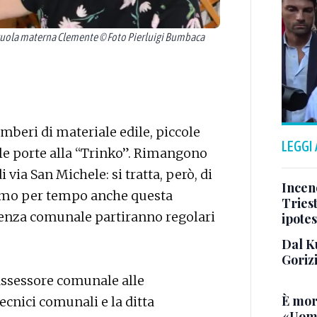
ola materna Clemente © Foto Pierluigi Bumbaca
omberi di materiale edile, piccole
LEGGI
e le porte alla “Trinko”. Rimangono
 via San Michele: si tratta, però, di
Incend
remo per tempo anche questa
Triest
tenza comunale partiranno regolari
ipotes
Dal K
Goriz
’assessore comunale alle
È mor
ecnici comunali e la ditta
«Uomo