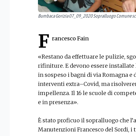
Bumbaca Gorizia 07_09_2020 Sopralluogo Comune scu
F
rancesco Fain
«Restano da effettuare le pulizie, sg
rifiniture. E devono essere installat
in sospeso i bagni di via Romagna e di
interventi extra–Covid, ma risolve
impellenza. Il 16 le scuole di compe
e in presenza».
È stato proficuo il sopralluogo che l
Manutenzioni Francesco del Sordi, i t