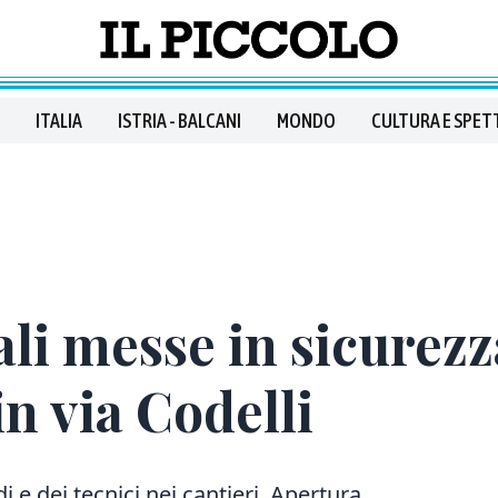
ITALIA
ISTRIA - BALCANI
MONDO
CULTURA E SPET
i messe in sicurezz
in via Codelli
 e dei tecnici nei cantieri. Apertura