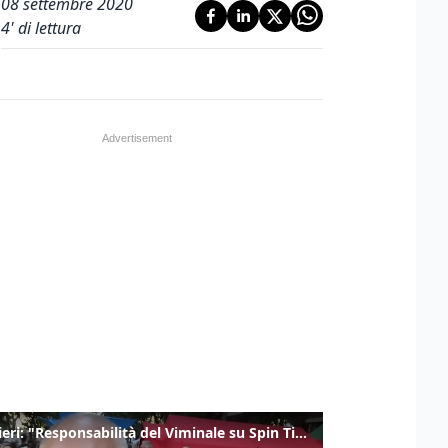
08 settembre 2020
4
' di lettura
Gualtieri: "Responsabilità del Viminale su Spin Time? La posizione dei partiti è nota"