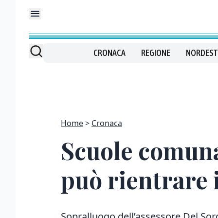
CRONACA
REGIONE
NORDEST
Home
Cronaca
Scuole comunal
può rientrare 
Sopralluogo dell’assessore Del Sordi