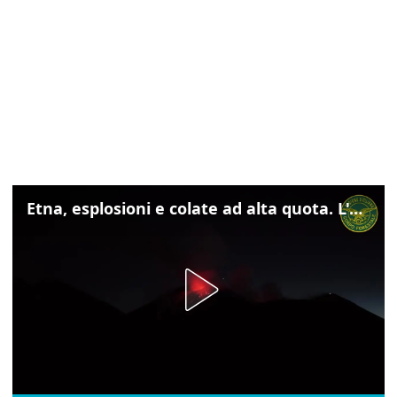
Etna, esplosioni e colate ad alta quota. L'aeroporto di Catania verso la normalità