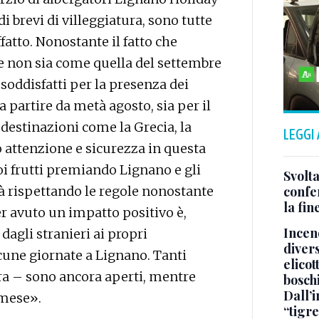
i brevi di villeggiatura, sono tutte
atto. Nonostante il fatto che
ve non sia come quella del settembre
soddisfatti per la presenza dei
a partire da metà agosto, sia per il
 destinazioni come la Grecia, la
LEGGI
o attenzione e sicurezza in questa
uoi frutti premiando Lignano e gli
Svolta
tà rispettando le regole nonostante
confer
la fin
er avuto un impatto positivo è,
Incend
 dagli stranieri ai propri
divers
cune giornate a Lignano. Tanti
elicot
a – sono ancora aperti, mentre
bosch
Dall’
 mese».
“tigre