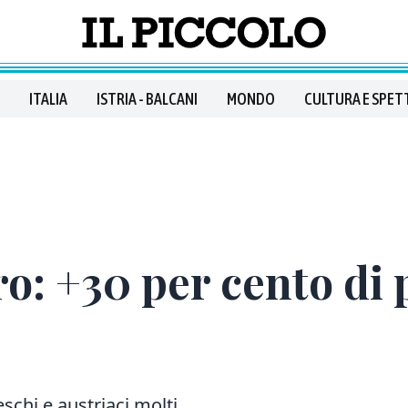
ITALIA
ISTRIA - BALCANI
MONDO
CULTURA E SPET
o: +30 per cento di 
schi e austriaci molti