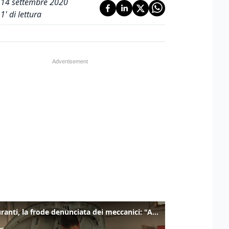
14 settembre 2020
1
' di lettura
Carburanti, la frode denunciata dei meccanici: "Acqua in gasolio e benzina"