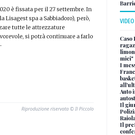
Barri
020 è fissata per il 27 settembre. In
la Lisagest spa a Sabbiadoro), però,
VIDEO
zare tutte le attrezzature
vorevole, si potrà continuare a farlo
Caso 
ragaz
—
limona
miei"
I mes
Franc
basket
all’ul
Auto 
autos
Il gi
Riproduzione riservata © Il Piccolo
Polizi
Raiola
Il pre
confe