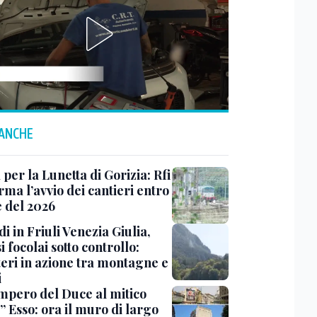
 ANCHE
 per la Lunetta di Gorizia: Rfi
ma l’avvio dei cantieri entro
e del 2026
i in Friuli Venezia Giulia,
i focolai sotto controllo:
teri in azione tra montagne e
i
impero del Duce al mitico
” Esso: ora il muro di largo