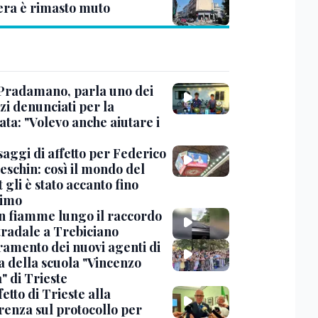
era è rimasto muto
Pradamano, parla uno dei
zi denunciati per la
ta: "Volevo anche aiutare i
saggi di affetto per Federico
eschin: così il mondo del
 gli è stato accanto fino
timo
in fiamme lungo il raccordo
tradale a Trebiciano
uramento dei nuovi agenti di
a della scuola "Vincenzo
" di Trieste
fetto di Trieste alla
renza sul protocollo per