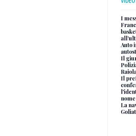
VIDEO
I mes
Franc
basket
all’ul
Auto 
autos
Il gi
Polizi
Raiola
Il pre
confe
l'iden
nome
La na
Golia