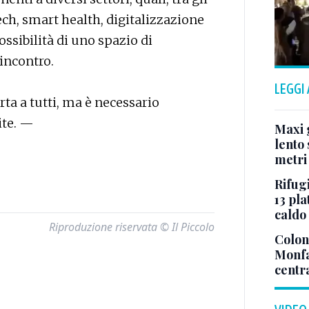
tech, smart health, digitalizzazione
ossibilità di uno spazio di
incontro.
LEGGI
rta a tutti, ma è necessario
ite. —
Maxi g
lento 
metri
Rifugi
13 pla
caldo
Riproduzione riservata © Il Piccolo
Colonn
Monfa
centr