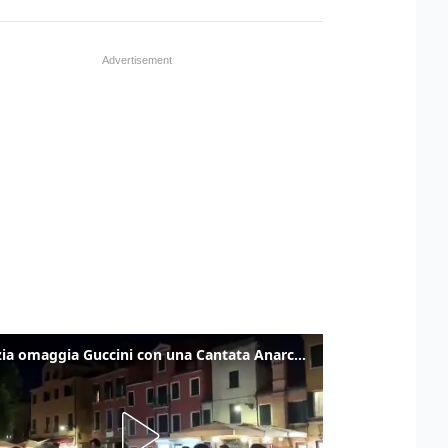
Venezia omaggia Guccini con una Cantata Anarchica in campo Santa Margherita