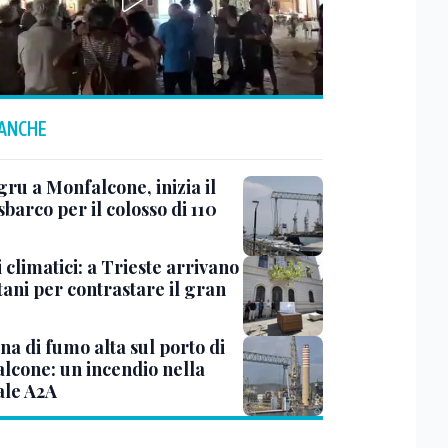
 ANCHE
ru a Monfalcone, inizia il
sbarco per il colosso di 110
 climatici: a Trieste arrivano
tani per contrastare il gran
a di fumo alta sul porto di
lcone: un incendio nella
ale A2A