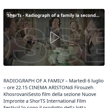
ShorTs - Radiograph of a family la seconda proiezione martedì 6 luglio all'Ariston
RADIOGRAPH OF A FAMILY – Martedì 6 luglio
– ore 22.15 CINEMA ARISTONdi Firouzeh
KhosrovaniSesto film della sezione Nuove
Impronte a ShorTS International Film
Festival.Io sono il prodotto della lotta