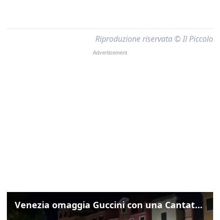
Riproduzione riservata © Il Piccolo
Venezia omaggia Guccini con una Cantata Anarchica in campo Santa Margherita