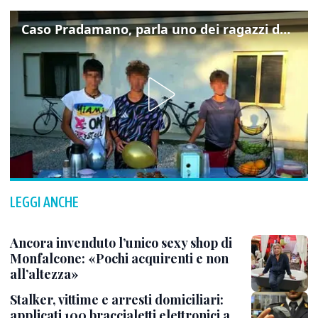
Caso Pradamano, parla uno dei ragazzi denunciati per la limonata: "Volevo anche aiutare i miei"
LEGGI ANCHE
Ancora invenduto l’unico sexy shop di
Monfalcone: «Pochi acquirenti e non
all’altezza»
Stalker, vittime e arresti domiciliari:
applicati 100 braccialetti elettronici a