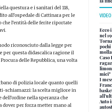
la fin
lla questura e i sanitari del 118,
to all’ospedale di Cattinara per le
VIDEO
 che l’entità delle ferite riportate
Ecco i
vi.
nel 19
Torna
modo riconosciuto dalla legge per
pochi 
molla
 per questa didascalica ragione il
Caso 
 Procura delle Repubblica, una volta
ragaz
limona
miei"
I mes
rbano di polizia locale quanto quelli
Franc
-schiamazzi: la scelta migliore in
basket
all’ul
ze dell’ordine nella speranza che
Auto 
za dover per forza metter mano al
autos