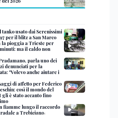
e del 2026
l tanko usato dai Serenissimi
97 per il blitz a San Marco
 la pioggia a Trieste per
minuti: ma il caldo non
Pradamano, parla uno dei
zi denunciati per la
ta: "Volevo anche aiutare i
saggi di affetto per Federico
eschin: così il mondo del
 gli è stato accanto fino
timo
in fiamme lungo il raccordo
tradale a Trebiciano