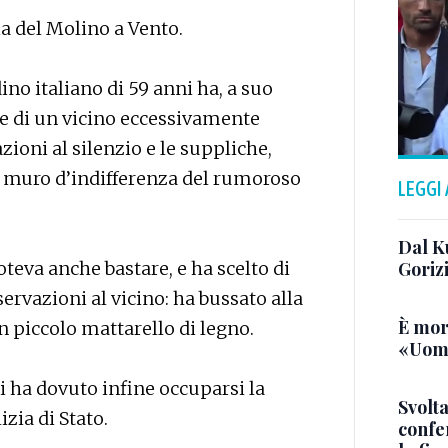
ia del Molino a Vento.
ino italiano di 59 anni ha, a suo
ne di un vicino eccessivamente
ioni al silenzio e le suppliche,
il muro d’indifferenza del rumoroso
LEGGI
Dal K
oteva anche bastare, e ha scelto di
Goriz
sservazioni al vicino: ha bussato alla
È mor
n piccolo mattarello di legno.
«Uomo
i ha dovuto infine occuparsi la
Svolta
izia di Stato.
confer