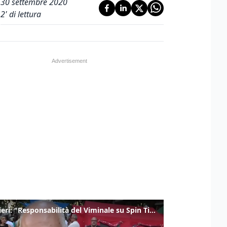
30 settembre 2020
2
' di lettura
Gualtieri: "Responsabilità del Viminale su Spin Time? La posizione dei partiti è nota"