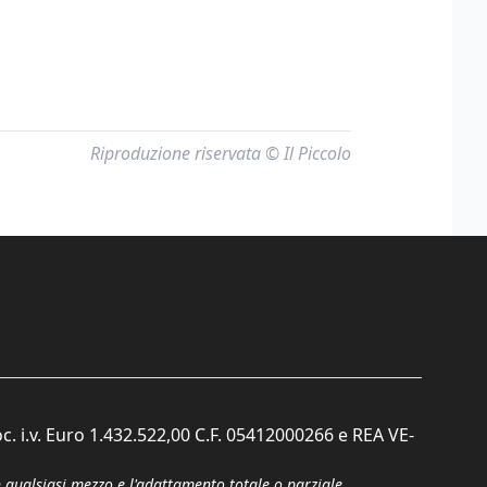
Riproduzione riservata © Il Piccolo
c. i.v. Euro 1.432.522,00 C.F. 05412000266 e REA VE-
n qualsiasi mezzo e l'adattamento totale o parziale.