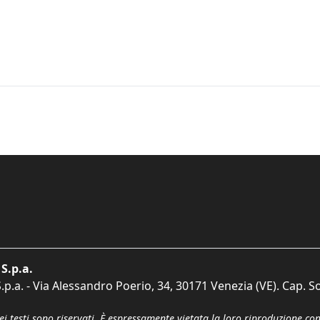
S.p.a.
p.a. - Via Alessandro Poerio, 34, 30171 Venezia (VE). Cap. So
dei testi sono riservati. È espressamente vietata la loro riproduzione co