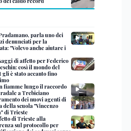
o del caldo record
Pradamano, parla uno dei
zi denunciati per la
ta: "Volevo anche aiutare i
saggi di affetto per Federico
eschin: così il mondo del
 gli è stato accanto fino
timo
in fiamme lungo il raccordo
tradale a Trebiciano
uramento dei nuovi agenti di
a della scuola "Vincenzo
" di Trieste
fetto di Trieste alla
renza sul protocollo per