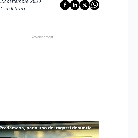
22 settembre 2020
1
' di lettura
Caso Pradamano, parla uno dei ragazzi denunciati per la limonata: "Volevo anche aiutare i miei"