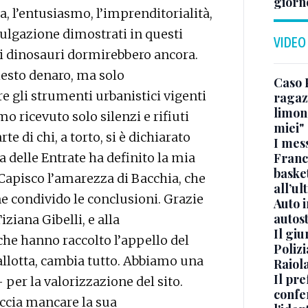
giorn
a, l’entusiasmo, l’imprenditorialità,
ivulgazione dimostrati in questi
VIDEO
 i dinosauri dormirebbero ancora.
esto denaro, ma solo
Caso 
re gli strumenti urbanistici vigenti
ragaz
limona
o ricevuto solo silenzi e rifiuti
miei"
te di chi, a torto, si è dichiarato
I mes
Franc
a delle Entrate ha definito la mia
basket
Capisco l’amarezza di Bacchia, che
all’ul
e condivido le conclusioni. Grazie
Auto 
autos
iziana Gibelli, e alla
Il gi
he hanno raccolto l’appello del
Polizi
allotta, cambia tutto. Abbiamo una
Raiola
Il pre
per la valorizzazione del sito.
confe
ccia mancare la sua