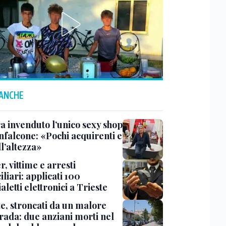
 ANCHE
a invenduto l’unico sexy shop
nfalcone: «Pochi acquirenti e
l’altezza»
r, vittime e arresti
liari: applicati 100
aletti elettronici a Trieste
te, stroncati da un malore
trada: due anziani morti nel