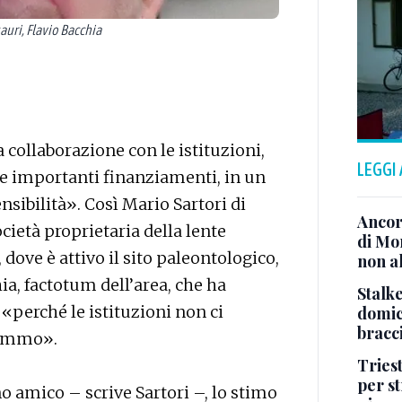
auri, Flavio Bacchia
 collaborazione con le istituzioni,
LEGGI
 e importanti finanziamenti, in un
sibilità». Così Mario Sartori di
Ancor
cietà proprietaria della lente
di Mo
, dove è attivo il sito paleontologico,
non al
ia, factotum dell’area, che ha
Stalke
 «perché le istituzioni non ci
domici
bracci
remmo».
Tries
per s
 amico – scrive Sartori –, lo stimo