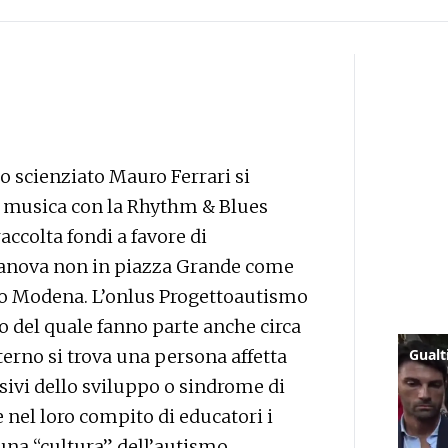
lo scienziato Mauro Ferrari si
 e musica con la Rhythm & Blues
raccolta fondi a favore di
manova non in piazza Grande come
ro Modena. L’onlus Progettoautismo
po del quale fanno parte anche circa
terno si trova una persona affetta
sivi dello sviluppo o sindrome di
nel loro compito di educatori i
 una “cultura” dell’autismo,