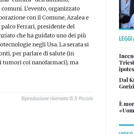
i comuni. L’evento, organizzato
aborazione con il Comune, Azalea e
 palco Ferrari, presidente del
nziato che ha guidato uno dei più
LEGGI
otecnologie negli Usa. La serata si
nti, per parlare di salute (in
Incend
 ai tumori coi nanofarmaci), ma
Triest
ipotes
Dal K
Goriz
Riproduzione riservata © Il Piccolo
È mor
«Uomo