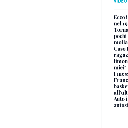
VIDEO
Ecco i
nel 19
Torna
pochi 
molla
Caso 
ragaz
limona
miei"
I mes
Franc
basket
all’ul
Auto 
autos