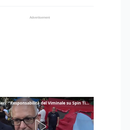
Gualtieri: "Responsabilità del Viminale su Spin Time? La posizione dei partiti è nota"