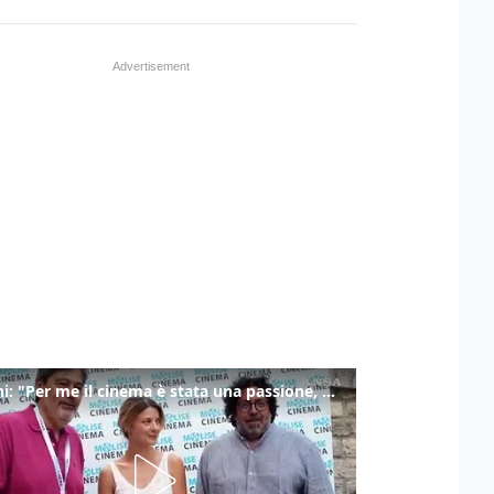
Ronchi: "Per me il cinema è stata una passione, monografia dedicata è un bel regalo"