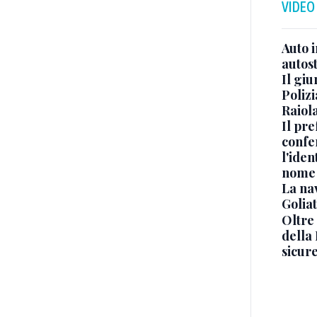
VIDEO
Auto 
autos
Il gi
Polizi
Raiola
Il pre
confe
l'iden
nome
La na
Golia
Oltre
della
sicur