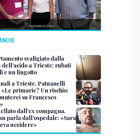
 ANCHE
tamento svaligiato dalla
dell’acido a Trieste: rubati
li e un lingotto
ali a Trieste, Patuanelli
: «Le primarie? Un rischio:
punterei su Francesco
»
tellato dall’ex compagna,
ian parla dall’ospedale: «Sara
leva uccidere»