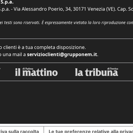
S.p.a.
p.a. - Via Alessandro Poerio, 34, 30171 Venezia (VE). Cap. So
dei testi sono riservati. È espressamente vietata la loro riproduzione co
o clienti è a tua completa disposizione.
 una mail a
servizioclienti@grupponem.it
.
iva sulla raccolta
Le tue preferenze relative alla priva