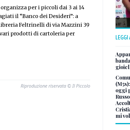
ganizza per i piccoli dai 3 ai 14
giati il “Banco dei Desideri”: a
libreria Feltrinelli di via Mazzini 39
vari prodotti di cartoleria per
LEGGI
Appar
banda 
gioiel
Comun
(M5s)
Riproduzione riservata © Il Piccolo
oggi 
Russo
Accol
Crist
mi vo