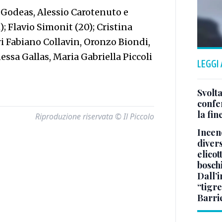
 Godeas, Alessio Carotenuto e
; Flavio Simonit (20); Cristina
ri Fabiano Collavin, Oronzo Biondi,
essa Gallas, Maria Gabriella Piccoli
LEGGI
Svolta
confer
la fin
Riproduzione riservata © Il Piccolo
Incend
divers
elicot
bosch
Dall’
“tigre
Barri