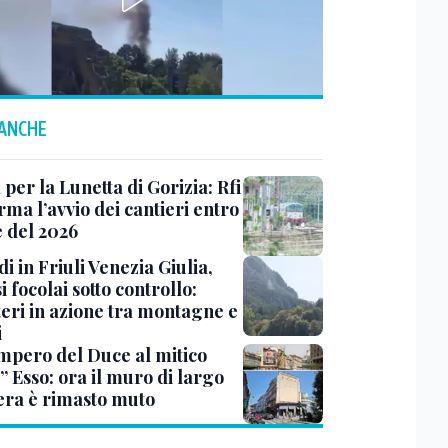
 ANCHE
 per la Lunetta di Gorizia: Rfi
ma l’avvio dei cantieri entro
e del 2026
i in Friuli Venezia Giulia,
i focolai sotto controllo:
teri in azione tra montagne e
i
impero del Duce al mitico
” Esso: ora il muro di largo
era è rimasto muto