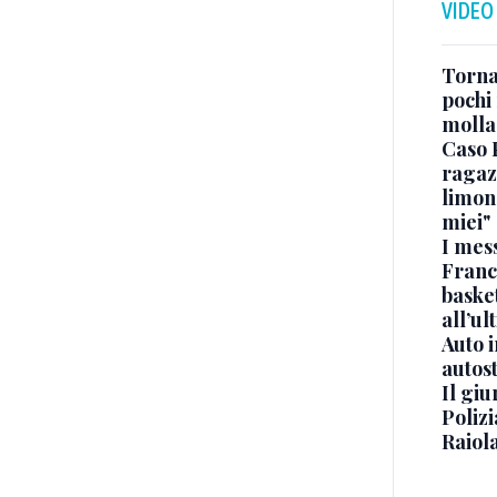
VIDEO
Torna
pochi 
molla
Caso 
ragaz
limona
miei"
I mes
Franc
basket
all’ul
Auto 
autos
Il gi
Polizi
Raiola