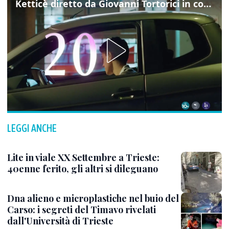
Ketticè diretto da Giovanni Tortorici in concorso al Locarno Film Festival
LEGGI ANCHE
Lite in viale XX Settembre a Trieste:
40enne ferito, gli altri si dileguano
Dna alieno e microplastiche nel buio del
Carso: i segreti del Timavo rivelati
dall'Università di Trieste