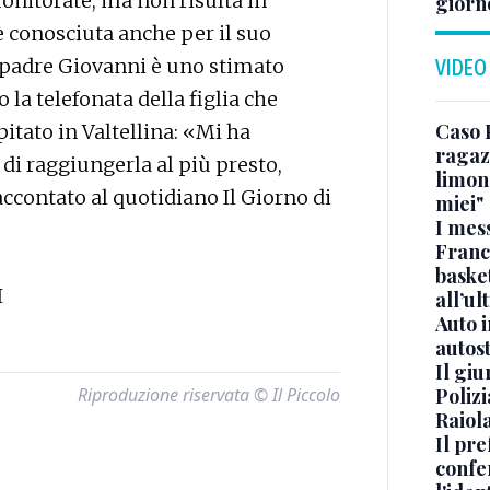
nitorate, ma non risulta in
giorn
 è conosciuta anche per il suo
Il padre Giovanni è uno stimato
VIDEO
 la telefonata della figlia che
Caso 
pitato in Valtellina: «Mi ha
ragaz
 raggiungerla al più presto,
limona
contato al quotidiano Il Giorno di
miei"
I mes
Franc
basket
I
all’ul
Auto 
autos
Il gi
Riproduzione riservata © Il Piccolo
Polizi
Raiola
Il pre
confe