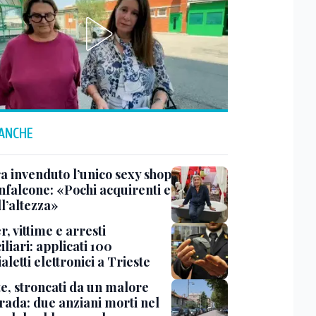
 ANCHE
a invenduto l’unico sexy shop
nfalcone: «Pochi acquirenti e
l’altezza»
r, vittime e arresti
liari: applicati 100
aletti elettronici a Trieste
te, stroncati da un malore
trada: due anziani morti nel