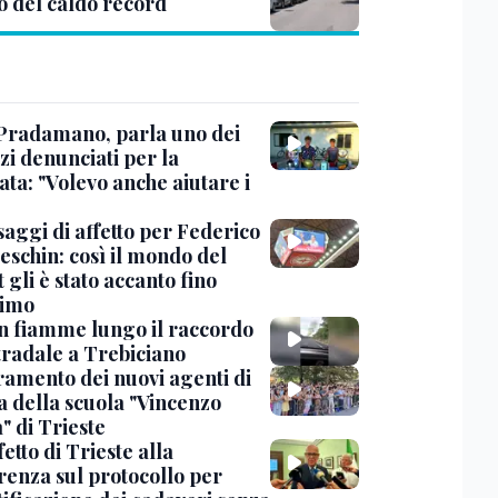
o del caldo record
Pradamano, parla uno dei
zi denunciati per la
ta: "Volevo anche aiutare i
saggi di affetto per Federico
eschin: così il mondo del
 gli è stato accanto fino
timo
in fiamme lungo il raccordo
tradale a Trebiciano
uramento dei nuovi agenti di
a della scuola "Vincenzo
" di Trieste
fetto di Trieste alla
renza sul protocollo per