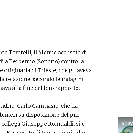
rdo Tarotelli, il 41enne accusato di
dì a Berbenno (Sondrio) contro la
originaria di Trieste, che gli aveva
a relazione: secondo le indagini
nava alla fine del loro rapporto.
Sondrio, Carlo Camnasio, che ha
abinieri su disposizione del pm
l collega Giuseppe Romualdi, si è
re. È accusato di tentato omicidio