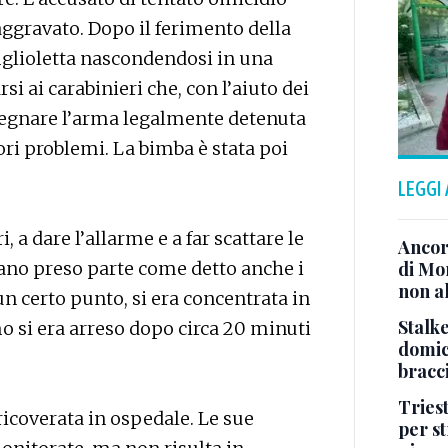
aggravato. Dopo il ferimento della
figlioletta nascondendosi in una
si ai carabinieri che, con l’aiuto dei
nsegnare l’arma legalmente detenuta
iori problemi. La bimba è stata poi
LEGGI
i, a dare l’allarme e a far scattare le
Ancor
evano preso parte come detto anche i
di Mo
non al
 un certo punto, si era concentrata in
Stalke
mo si era arreso dopo circa 20 minuti
domici
bracci
Tries
ricoverata in ospedale. Le sue
per s