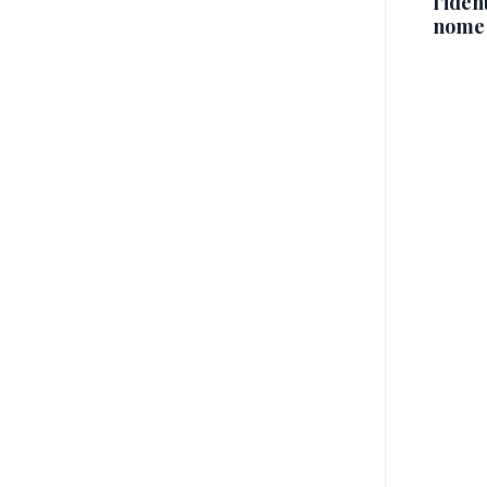
l'iden
nome