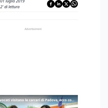
01 luglio 2019
2
' di lettura
Gli avvocati visitano le carceri di Padova, ecco cosa hanno trovato