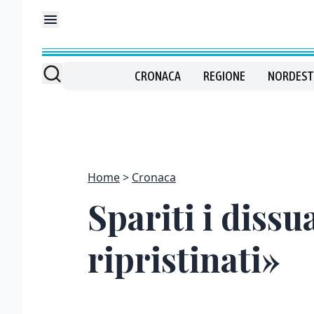
CRONACA
REGIONE
NORDEST
Home
Cronaca
Spariti i diss
ripristinati»