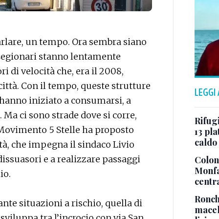
arlare, un tempo. Ora sembra siano
 Legionari stanno lentamente
i di velocità che, era il 2008,
città. Con il tempo, queste strutture
LEGGI
 hanno iniziato a consumarsi, a
. Ma ci sono strade dove si corre,
Rifugi
l Movimento 5 Stelle ha proposto
13 pla
caldo
à, che impegna il sindaco Livio
issuasori e a realizzare passaggi
Colonn
Monfa
io.
centr
Ronch
ante situazioni a rischio, quella di
macel
i sviluppa tra l’incrocio con via San