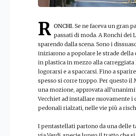
R
ONCHI.
Se ne faceva un gran p
passati di moda. A Ronchi dei
sparendo dalla scena. Sono i dissuasor
iniziarono a popolare le strade della 
in plastica in mezzo alla carreggiata
logorarsi e a spaccarsi. Fino a sparire
spesso si corre troppo. Per questo i
una mozione, approvata all’unanimit
Vecchiet ad installare nuovamente i d
pedonali rialzati, nelle vie più a risch
I pentastellati partono da una delle t
via Verdi, specie lungo il tratto che s