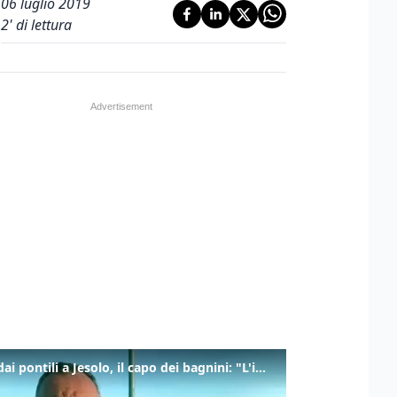
06 luglio 2019
2
' di lettura
Tuffi dai pontili a Jesolo, il capo dei bagnini: "L'impegno di tutti per evitare altre tragedie"