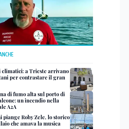
 ANCHE
 climatici: a Trieste arrivano
tani per contrastare il gran
a di fumo alta sul porto di
lcone: un incendio nella
ale A2A
i piange Roby Zele, lo storico
laio che amava la musica