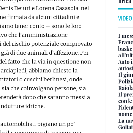
lirica
Denis Deiuri e Lorena Casasola, nel
e firmata da alcuni cittadini e
VIDEO
iamo tener conto – sono le loro
ivo che l’amministrazione
I mes
Franc
i del rischio potenziale comprovato
basket
già di due animali d’affezione. Per
all’ul
el fatto che la via in questione non
Auto 
autos
marciapiedi, abbiamo chiesto la
Il gi
entatori o cuscini berlinesi, onde
Polizi
Raiola
i, sia che coinvolgano persone, sia
Il pre
prenderà dopo che saranno messi a
confe
ondutture idriche.
l'iden
nome
La na
i automobilisti pigiano un po’
Golia
ndo il capogruppo di Insieme per