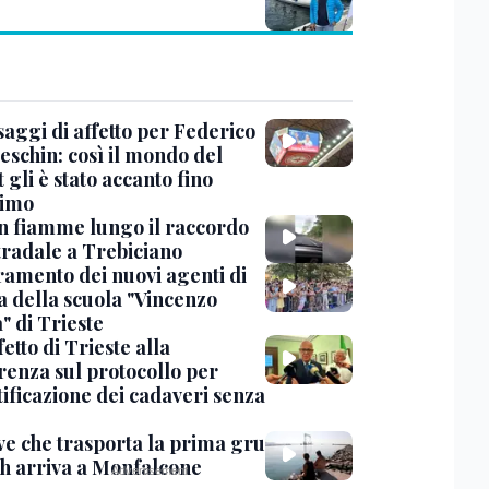
saggi di affetto per Federico
eschin: così il mondo del
 gli è stato accanto fino
timo
in fiamme lungo il raccordo
tradale a Trebiciano
uramento dei nuovi agenti di
a della scuola "Vincenzo
" di Trieste
fetto di Trieste alla
renza sul protocollo per
tificazione dei cadaveri senza
ve che trasporta la prima gru
th arriva a Monfalcone