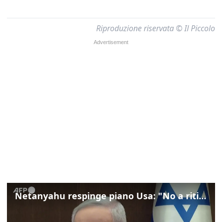
Riproduzione riservata © Il Piccolo
Netanyahu respinge piano Usa: "No a ritiro Idf senza disarmo Hamas"