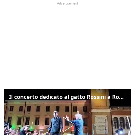
Il concerto dedicato al gatto Rossini a Rovigo: ecco un estratto