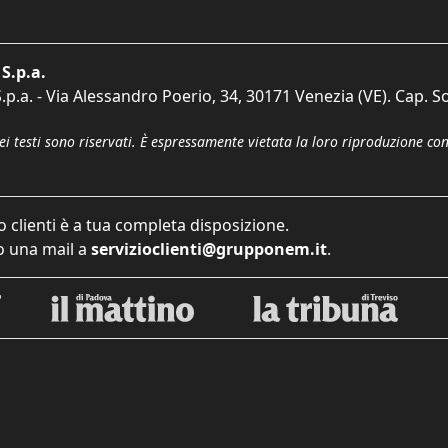
S.p.a.
p.a. - Via Alessandro Poerio, 34, 30171 Venezia (VE). Cap. So
dei testi sono riservati. È espressamente vietata la loro riproduzione co
o clienti è a tua completa disposizione.
 una mail a
servizioclienti@grupponem.it
.