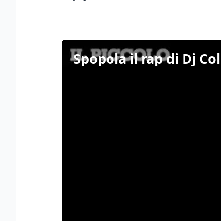
Spopola il rap di Dj C