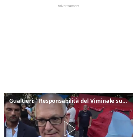
Gualtieri: "Responsabilità del Viminale su Spin Time? La posizione dei partiti è nota"